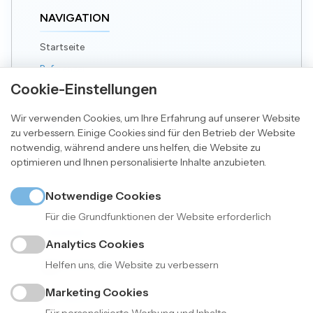
NAVIGATION
Startseite
Referenzen
Cookie-Einstellungen
Kontakt
Wir verwenden Cookies, um Ihre Erfahrung auf unserer Website
RECHTLICHES
zu verbessern. Einige Cookies sind für den Betrieb der Website
notwendig, während andere uns helfen, die Website zu
Impressum
optimieren und Ihnen personalisierte Inhalte anzubieten.
Datenschutz
Notwendige Cookies
AGB
Für die Grundfunktionen der Website erforderlich
KONTAKT
Analytics Cookies
ANSPRECHPARTNER
Helfen uns, die Website zu verbessern
Maximilian Fynn Ossowski
Marketing Cookies
TELEFON
+49 1511 073 7429